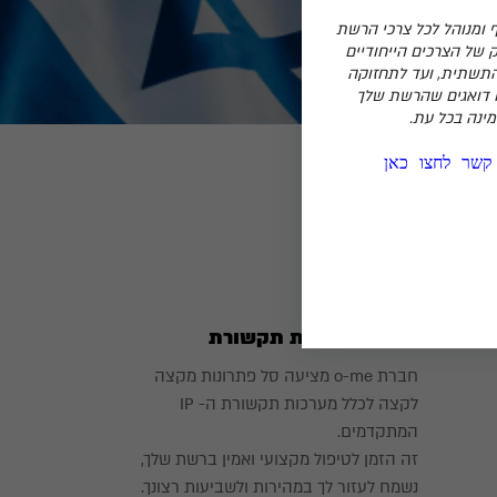
 ומנוהל לכל צרכי הרשת
 של הצרכים הייחודיים
התשתית, ועד לתחזוקה
 דואגים שהרשת שלך
ינה בכל עת.
 קשר לחצו כאן
o-me פתרונות תקשורת
חברת o-me מציעה סל פתרונות מקצה
לקצה לכלל מערכות תקשורת ה- IP
המתקדמים.
זה הזמן לטיפול מקצועי ואמין ברשת שלך,
נשמח לעזור לך במהירות ולשביעות רצונך.