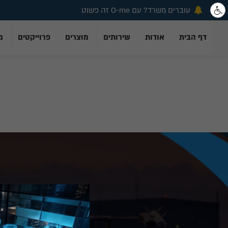
עוברים משרד? עם O-me זה פשוט
דף הבית
אודות
שירותים
מוצרים
פרוייקטים
מ