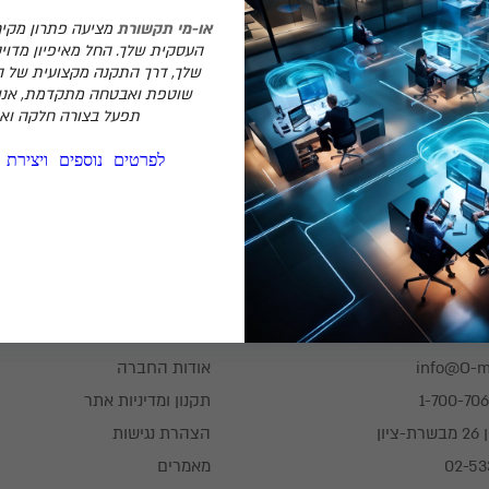
או-מי תקשורת
מציעה פתרון מקיף
העסקית שלך. החל מאיפיון מדויק
שלך, דרך התקנה מקצועית של 
שוטפת ואבטחה מתקדמת, אנו
תפעל בצורה חלקה ואמ
₪
0
לפרטים נוספים ויצירת
חרבות ברזל
וחות
מידע נוסף
info@O-me
אודות החברה
1-700-70
תקנון ומדיניות אתר
ציון
הצהרת נגישות
מאמרים