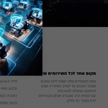
מקום אחד לכל השירותים שלכם
שירות לק
צוות המומחים שלנו ישמח ללות אתכם
מייל:
.co.il
משלב התכנון עד לשלב המסירה ומתן
טלפון:
6-963
תחזוקה שוטפת למערכות.
עם הנסיון הרב שצברנו אנחנו מבטיחים
כתובת:
הגפן 26 מבשרת-
לכם מעבר קל וחלק.
פקס: 02-5333193