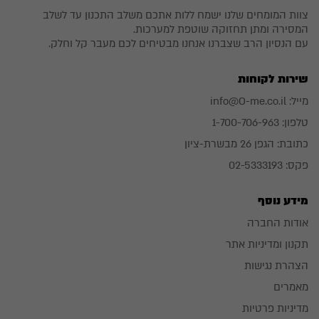
צוות המומחים שלנו ישמח ללות אתכם משלב התכנון עד לשלב
המסירה ומתן תחזוקה שוטפת למערכות.
עם הנסיון הרב שצברנו אנחנו מבטיחים לכם מעבר קל וחלק.
שירות לקוחות
מייל:
info@O-me.co.il
טלפון:
1-700-706-963
כתובת:
הגפן 26 מבשרת-ציון
פקס: 02-5333193
מידע נוסף
אודות החברה
תקנון ומדיניות אתר
הצהרת נגישות
מאמרים
מדיניות פרטיות