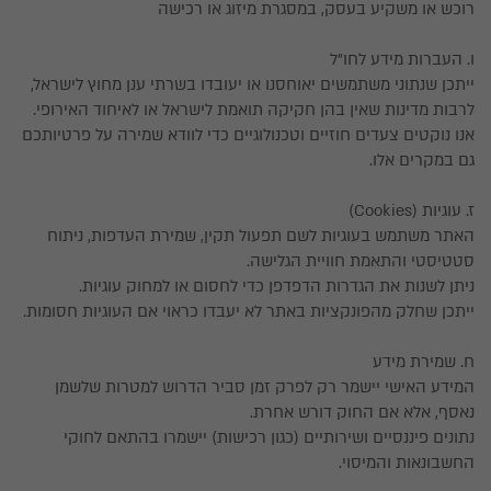
רוכש או משקיע בעסק, במסגרת מיזוג או רכישה
ו. העברות מידע לחו"ל
ייתכן שנתוני משתמשים יאוחסנו או יעובדו בשרתי ענן מחוץ לישראל,
לרבות מדינות שאין בהן חקיקה תואמת לישראל או לאיחוד האירופי.
אנו נוקטים צעדים חוזיים וטכנולוגיים כדי לוודא שמירה על פרטיותכם
גם במקרים אלו.
ז. עוגיות (Cookies)
האתר משתמש בעוגיות לשם תפעול תקין, שמירת העדפות, ניתוח
סטטיסטי והתאמת חוויית הגלישה.
ניתן לשנות את הגדרות הדפדפן כדי לחסום או למחוק עוגיות.
ייתכן שחלק מהפונקציות באתר לא יעבדו כראוי אם העוגיות חסומות.
ח. שמירת מידע
המידע האישי יישמר רק לפרק זמן סביר הדרוש למטרות שלשמן
נאסף, אלא אם החוק דורש אחרת.
נתונים פיננסיים ושירותיים (כגון רכישות) יישמרו בהתאם לחוקי
החשבונאות והמיסוי.