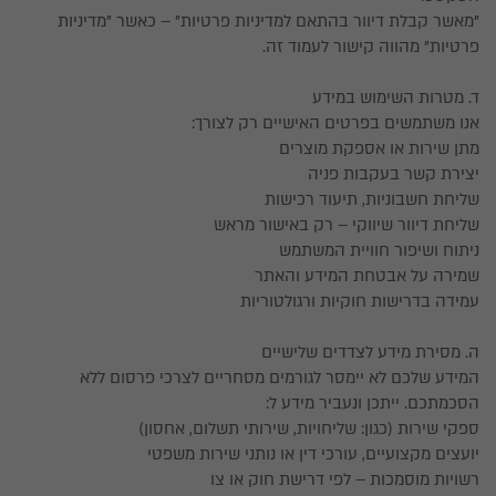
"מאשר קבלת דיוור בהתאם למדיניות פרטיות" – כאשר "מדיניות
פרטיות" מהווה קישור לעמוד זה.
ד. מטרות השימוש במידע
אנו משתמשים בפרטים האישיים רק לצורך:
מתן שירות או אספקת מוצרים
יצירת קשר בעקבות פניה
שליחת חשבוניות, תיעוד רכישות
שליחת דיוור שיווקי – רק באישור מראש
ניתוח ושיפור חוויית המשתמש
שמירה על אבטחת המידע והאתר
עמידה בדרישות חוקיות ורגולטוריות
ה. מסירת מידע לצדדים שלישיים
המידע שלכם לא יימסר לגורמים מסחריים לצרכי פרסום ללא
הסכמתכם. ייתכן ונעביר מידע ל:
ספקי שירות (כגון: שליחויות, שירותי תשלום, אחסון)
יועצים מקצועיים, עורכי דין או נותני שירות משפטי
רשויות מוסמכות – לפי דרישת חוק או צו