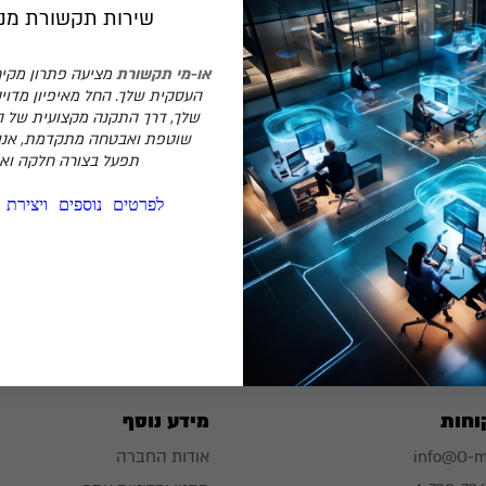
שירות תקשורת מנו
או-מי תקשורת
מציעה פתרון מקיף
העסקית שלך. החל מאיפיון מדויק
שלך, דרך התקנה מקצועית של 
₪
0
שוטפת ואבטחה מתקדמת, אנו
תפעל בצורה חלקה ואמ
תשתיות כבילה וסיבים אופטים
לפרטים נוספים ויצירת
 והתקנת מערכות תקשורת מתקדמות דורשים ידע, ניסיון 
 באינטגרציה לפיתוח תשתיות פסיביות ופעילויות מקביל
ומשלימות בתחום התקשורת.
וחות
מידע נוסף
info@O-me
אודות החברה