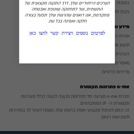
כתובת:
הגפן 26 מבשרת-ציון
הצרכים הייחודיים שלך, דרך התקנה מקצועית של
התשתית, ועד לתחזוקה שוטפת ואבטחה
פקס: 02-5333193
מתקדמת, אנו דואגים שהרשת שלך תפעל בצורה
חלקה ואמינה בכל עת.
מידע נוסף
₪
0
לפרטים נוספים ויצירת קשר לחצו כאן
אודות החברה
תקנון ומדיניות אתר
הצהרת נגישות
מאמרים
מדיניות פרטיות
o-me פתרונות תקשורת
חברת o-me מציעה סל פתרונות מקצה לקצה לכלל מערכות
תקשורת ה- IP המתקדמים.
זה הזמן לטיפול מקצועי ואמין ברשת שלך, נשמח לעזור לך במהירות
ולשביעות רצונך.