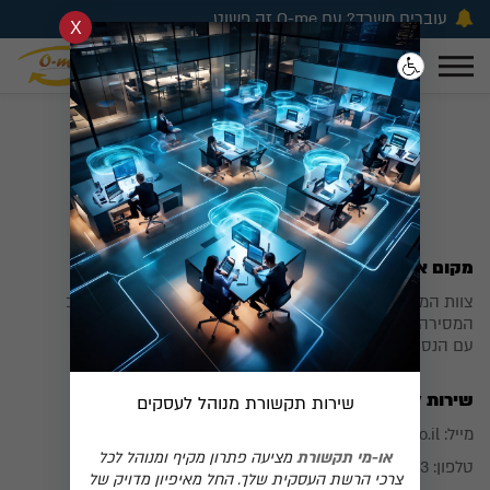
עוברים משרד? עם O-me זה פשוט
פתרונות תקשורת מתקדמים
1-700-706-963
0
קריאת שירות
לעסקים וחברות
0
מקום אחד לכל השירותים שלכם
צוות המומחים שלנו ישמח ללות אתכם משלב התכנון עד לשלב
המסירה ומתן תחזוקה שוטפת למערכות.
עם הנסיון הרב שצברנו אנחנו מבטיחים לכם מעבר קל וחלק.
שירות לקוחות
שירות תקשורת מנוהל לעסקים
מייל:
info@O-me.co.il
או-מי תקשורת
מציעה פתרון מקיף ומנוהל לכל
טלפון:
1-700-706-963
צרכי הרשת העסקית שלך. החל מאיפיון מדויק של