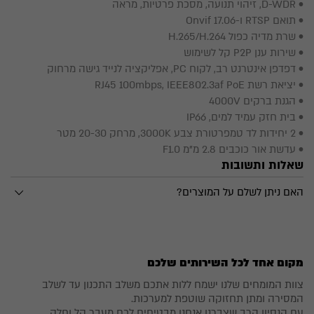
• D-WDR, זיהוי תנועה, מסכת פרטיות, מראה
• תואם RTSP ו-Onvif 17.06
• שרת מדיה כפול H.265/H.264
• שירות ענן P2P קל לשימוש
• דפדפן אינטרנט רב, לקוח PC, אפליקציה לנייד גישה מרחוק
• יציאת רשת RJ45 100mbps, IEEE802.3af PoE
• הגנת ברקים 4000V
• בית חזק עמיד למים, IP66
• 2 יחידות לד טמפרטורת צבע 3000K, מרחק 20-30 מטר
• עדשת אור כוכבים 2.8 מ"מ F1.0
שאלות ותשובות
האם ניתן לשלם על המוצרים?
לא, אנחנו לא חנות אינטרנטית ואתם יכולים לקבל מאיתנו הצעת
מחיר עבור המוצרים שאתם רוצים
מקום אחד לכל השירותים שלכם
צוות המומחים שלנו ישמח ללות אתכם משלב התכנון עד לשלב
המסירה ומתן תחזוקה שוטפת למערכות.
עם הנסיון הרב שצברנו אנחנו מבטיחים לכם מעבר קל וחלק.