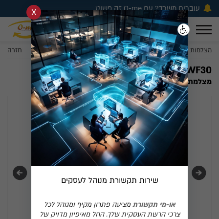
עוברים משרד? עם O-me זה פשוט
פתרונות תקשורת מתקדמים
1-700-706-963
0
קריאת שירות
לעסקים וחברות
-
מצלמות אבטחה
O-me-WF30
חזרה
0
O-me-WF30
מצלמת אבטחה כיפה תצוגה צבע בחשכה
שירות תקשורת מנוהל לעסקים
או-מי תקשורת
מציעה פתרון מקיף ומנוהל לכל
צרכי הרשת העסקית שלך. החל מאיפיון מדויק של