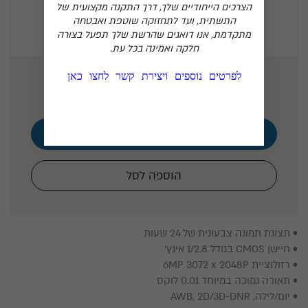
הצרכים הייחודיים שלך, דרך התקנה מקצועית של
התשתית, ועד לתחזוקה שוטפת ואבטחה
מתקדמת, אנו דואגים שהרשת שלך תפעל בצורה
חלקה ואמינה בכל עת.
₪
0
לפרטים נוספים ויצירת קשר לחצו כאן
קבלו הצעת מחיר
הוספה לסל
• תצוגת תמונה צבעונית של 24 שעות
• חיישן CMOS בגודל 1/2.8 אינץ'
• רזולוציית 6MP 3072 x 2048P
• תאורה נמוכה במיוחד 0.01 לוקס
• יום/לילה, AWB, 2D/3D-DNR