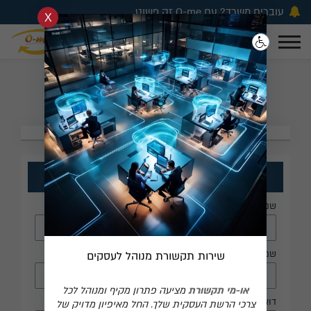
עוברים משרד? עם O-me זה פשוט
פתרונות תקשורת מתקדמים
1-700-706-963
0
קריאת שירות
לעסקים וחברות
0
קבלו הצעת מחיר
לקבלת הצעת מחיר מלאו את הפרטים
שם פרטי
שם משפחה
שירות תקשורת מנוהל לעסקים
או-מי תקשורת
מציעה פתרון מקיף ומנוהל לכל
דוא''ל
צרכי הרשת העסקית שלך. החל מאיפיון מדויק של