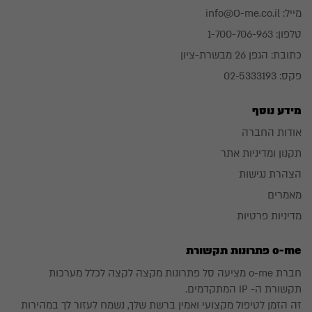
מייל:
info@O-me.co.il
טלפון:
1-700-706-963
כתובת:
הגפן 26 מבשרת-ציון
פקס: 02-5333193
מידע נוסף
אודות החברה
תקנון ומדיניות אתר
הצהרת נגישות
מאמרים
מדיניות פרטיות
o-me פתרונות תקשורת
חברת o-me מציעה סל פתרונות מקצה לקצה לכלל מערכות
תקשורת ה- IP המתקדמים.
זה הזמן לטיפול מקצועי ואמין ברשת שלך, נשמח לעזור לך במהירות