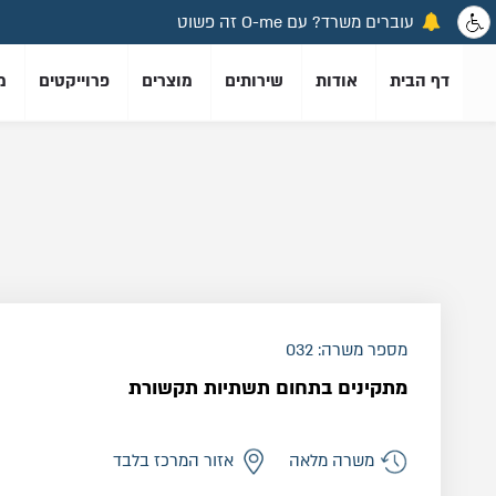
עוברים משרד? עם O-me זה פשוט
פתרונות תקשורת מתקדמים לעסקים
וחברות
דף הבית
אודות
שירותים
מוצרים
פרוייקטים
מ
מספר משרה: 032
מתקינים בתחום תשתיות תקשורת
משרה מלאה
אזור המרכז בלבד