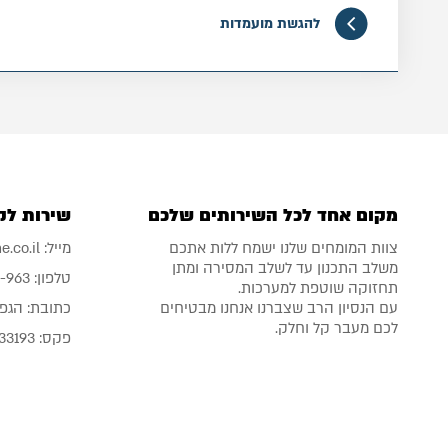
מורכבות, ביצוע תחזוקה מונעת ברשתות תקשורת.
להגשת מועמדות
מקום אחד לכל השירותים שלכם
שירות לק
צוות המומחים שלנו ישמח ללות אתכם
מייל:
.co.il
משלב התכנון עד לשלב המסירה ומתן
טלפון:
6-963
תחזוקה שוטפת למערכות.
עם הנסיון הרב שצברנו אנחנו מבטיחים
כתובת:
הגפן 26 מבשרת-
לכם מעבר קל וחלק.
פקס: 02-5333193